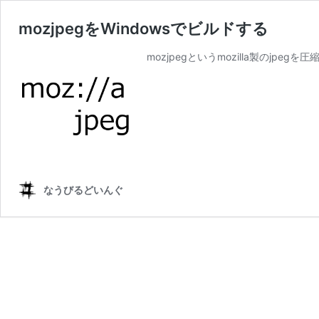
mozjpegをWindowsでビルドする
mozjpegというmozilla製のjpe
なうびるどいんぐ