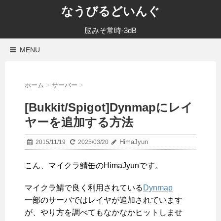
なうびるどいんぐ
脳みそ常時-3dB
MENU
ホーム
>
サーバー
>
[Bukkit/Spigot]Dynmapにレイ
ヤーを追加する方法
HimaJyun
2015/11/19
2025/03/20
こん、マイクラ鯖缶のHimaJyunです。
マイクラ鯖で良く利用されている
Dynmap
一部のサーバではレイヤが追加されています
が、やり方を調べてもなかなかヒットしませ