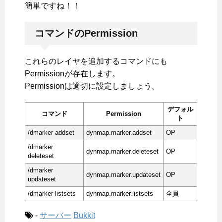
簡単ですね！！
コマンドのPermission
これらのレイヤを追加するコマンドにも
Permissionが存在します。
Permissionは適切に設定しましょう。
デフォル
コマンド
Permission
ト
/dmarker addset
dynmap.marker.addset
OP
/dmarker
dynmap.marker.deleteset
OP
deleteset
/dmarker
dynmap.marker.updateset
OP
updateset
/dmarker listsets
dynmap.marker.listsets
全員
-
サーバー
Bukkit