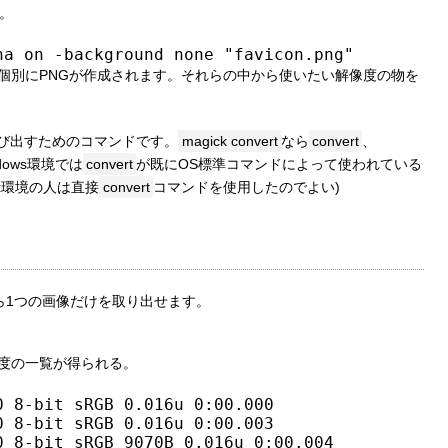
す。
ha on -background none "favicon.png"
け個別にPNGが作成されます。それらの中から使いたい解像度の物を
を呼び出すためのコマンドです。
magick convert
なら
convert
、
ows環境では
convert
が既にOS標準コマンドによって使われている
ux環境の人は直接
convert
コマンドを使用したのでよい)
ら1つの画像だけを取り出せます。
像度の一覧が得られる。
 8-bit sRGB 0.016u 0:00.000

 8-bit sRGB 0.016u 0:00.003

0 8-bit sRGB 9070B 0.016u 0:00.004