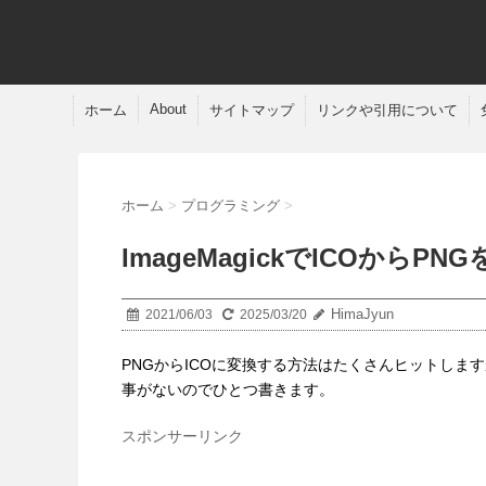
About
ホーム
サイトマップ
リンクや引用について
ホーム
>
プログラミング
>
ImageMagickでICOからP
HimaJyun
2021/06/03
2025/03/20
PNGからICOに変換する方法はたくさんヒットしま
事がないのでひとつ書きます。
スポンサーリンク