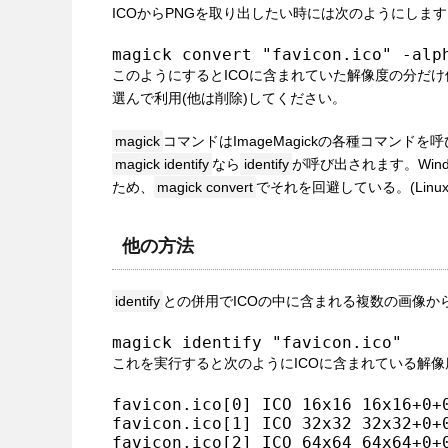
ICOからPNGを取り出したい時には次のようにしま
magick convert "favicon.ico" -alp
このようにするとICOに含まれていた解像度の分だ
選んで利用(他は削除)してください。
magick
コマンドはImageMagickの各種コマンド
magick identify
なら
identify
が呼び出されます。Wind
ため、
magick convert
でそれを回避している。(Lin
他の方法
identify
との併用でICOの中に含まれる複数の画像か
magick identify "favicon.ico"
これを実行すると次のようにICOに含まれている解
favicon.ico[0] ICO 16x16 16x16+0+0
favicon.ico[1] ICO 32x32 32x32+0+0
favicon.ico[2] ICO 64x64 64x64+0+