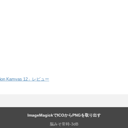
 Kamvas 12」レビュー
ImageMagickでICOからPNGを取り出す
脳みそ常時-3dB