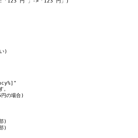
23 円 」->「123 円」)

)

cy%]"

。

円の場合)

)

)
