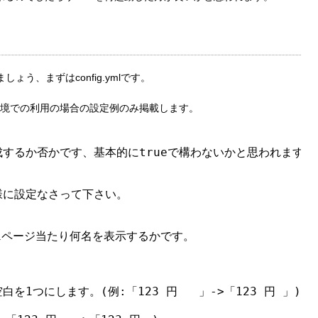
う、まずはconfig.ymlです。
境での利用の場合の設定例のみ掲載します。
するか否かです、基本的にtrueで構わないかと思われます。

に設定なさって下さい。

に1ページ当たり何名を表示するかです。

1つにします。(例:「123 円   」->「123 円 」)
