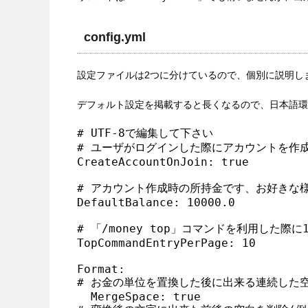
config.yml
設定ファイルは2つに分けているので、個別に説明しましょ
デフォルト設定を掲載すると長くなるので、日本語環
# UTF-8で編集して下さい

# ユーザがログインした際にアカウントを作成
CreateAccountOnJoin: true

# アカウント作成時の所持金です、お好きな様
DefaultBalance: 10000.0

# 「/money top」コマンドを利用した際
TopCommandEntryPerPage: 10

Format:

# お金の単位を置換した後に出来る連続した空白を
  MergeSpace: true
