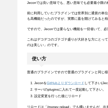
Jeconでは良い意味でも、悪い意味でも必要最小限
前に利用していたプラグインでは世界別に通貨の単位
も高機能だったのですが、実際に蓋を開けてみると殆
ですので、Jeconでは要らない機能を一切省いて、
これはデコデコのゴテゴテ盛りが大好きな方にとって
のは美しい」のです。
使い方
普通のプラグインですので普通のプラグインと同じ様
Jeconを
GitHubよりダウンロード
して下さい(Jec
サーバのpluginsに入れて一度起動して下さい。
設定変更を行った後にリロード
リロードは「/money reload」でも構いません