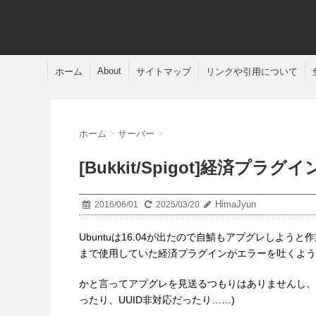
About
ホーム
サイトマップ
リンクや引用について
ホーム
>
サーバー
>
[Bukkit/Spigot]経済プラ
HimaJyun
2016/06/01
2025/03/20
Ubuntuは16.04が出たので自鯖もアプグレしようと
まで使用していた経済プラグインがエラーを吐くよう
かと言ってアプグレを見送るつもりはありませんし、
ったり、UUID非対応だったり……)