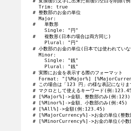
# 変換後の文字に出来た前後の空白を削除(例:「1
  Trim: true

# 整数部のお金の単位

  Major:

#   単数形

    Single: "円"

#   複数形(日本の場合は両方同じ)

    Plural: "円"

# 小数部のお金の単位(日本では使われていない
  Minor:

    Single: "銭"

    Plural: "銭"

# 実際にお金を表示する際のフォーマット

  Format: "[%Major%] [%MajorCurren
# この場合は「123 円」の様な表記になります
# マクロとして使えるキーワード(例:123.45
# [%Major%]->金額、整数部のみ(例:123)

# [%Minor%]->金額、小数部のみ(例:45)

# [%All%]->金額(例:123.45)

# [%MajorCurrency%]->お金の単位(整数部
# [%MinorCurrency%]->お金の単位(小数部