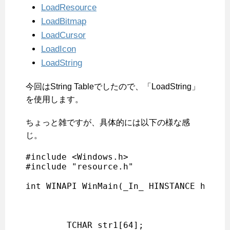
LoadResource
LoadBitmap
LoadCursor
LoadIcon
LoadString
今回はString Tableでしたので、「LoadString」
を使用します。
ちょっと雑ですが、具体的には以下の様な感
じ。
#include <Windows.h>

#include "resource.h"

int WINAPI WinMain(_In_ HINSTANCE hInsta
				   , _In_opt_ HINSTANCE hPrevInstance

				   , _In_ LPSTR lpCmdLine

				   , _In_ int nCmdShow) {

	TCHAR str1[64];
