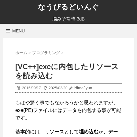
なうびるどいんぐ
脳みそ常時-3dB
MENU
ホーム
>
プログラミング
>
[VC++]exeに内包したリソース
を読み込む
HimaJyun
2016/09/17
2025/03/20
もはや驚く事でもなかろうかと思われますが、
exe(PE)ファイルにはデータを内包する事が可能
です。
基本的には、リソースとして
埋め込む
か、デー