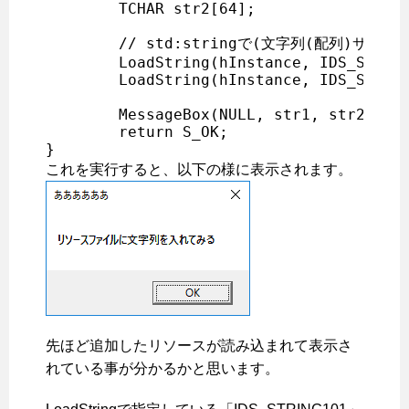
	TCHAR str2[64];

	// std:stringで(文字列(配列)サイズを指定せずに)読み込む方法求

	LoadString(hInstance, IDS_STRING101, str1, sizeof(str1));

	LoadString(hInstance, IDS_STRING102, str2, sizeof(str2));

	MessageBox(NULL, str1, str2, MB_OK);

	return S_OK;

これを実行すると、以下の様に表示されます。
先ほど追加したリソースが読み込まれて表示さ
れている事が分かるかと思います。