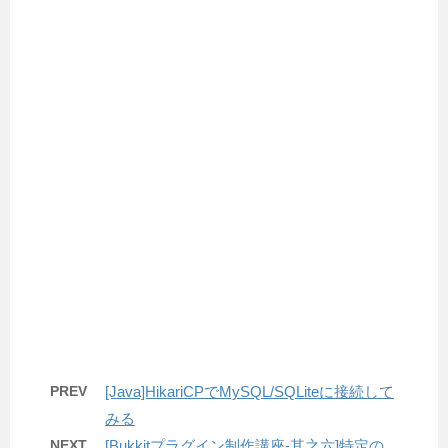
PREV
[Java]HikariCPでMySQL/SQLiteに接続して
みる
NEXT
[Bukkitプラグイン制作講座-其之六]特定の