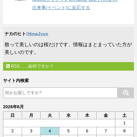
出来事(イベント)に反応する
ナカのヒト:
HimaJyun
​散って美しいのは桜だけです、情報はまとまっていた方が
美しいのです。
RSS……如何ですか？
サイト内検索
2026年8月
日
月
火
水
木
金
土
1
2
3
4
5
6
7
8