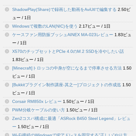
ShadowPlay(Share)で録画した動画をAviUtlで編集する
2.50ビ
ュー / 1日
Windowsで複数のLAN(NIC)を使う
2.17ビュー / 1日
ケースファン用防振ブッシュAINEX MA-023レビュー
1.83ビュ
ー / 1日
X570のチップセットとPCIe 4.0のM.2 SSDを冷やしたい話
1.83ビュー / 1日
[Minecraft]トロッコの中身が空になるまで停車させる方法
1.50
ビュー / 1日
[Bukkitプラグイン制作講座-其之一]プロジェクトの作成迄
1.50
ビュー / 1日
Corsair RM850x レビュー
1.50ビュー / 1日
PWM分岐ケーブルの使い方
1.50ビュー / 1日
Zen2コスパ構成に最適「ASRock B450 Steel Legend」レビュ
ー
1.50ビュー / 1日
Wi-Fi接続のWindowsでIPアドレスを固定する”正しい”やり方