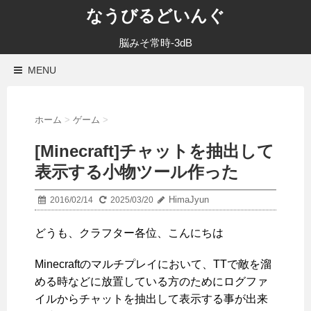
なうびるどいんぐ
脳みそ常時-3dB
MENU
ホーム
>
ゲーム
>
[Minecraft]チャットを抽出して
表示する小物ツール作った
HimaJyun
2016/02/14
2025/03/20
どうも、クラフター各位、こんにちは
Minecraftのマルチプレイにおいて、TTで敵を溜
める時などに放置している方のためにログファ
イルからチャットを抽出して表示する事が出来