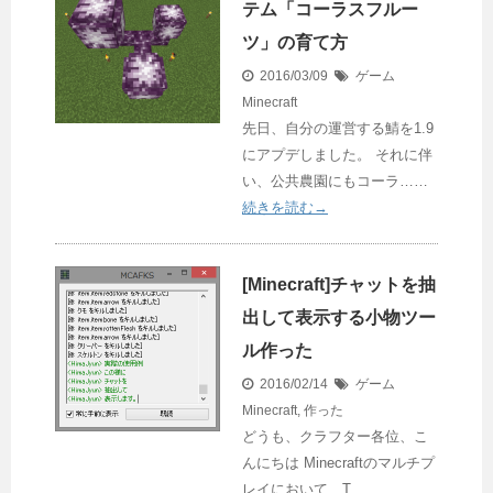
テム「コーラスフルー
ツ」の育て方
2016/03/09
ゲーム
Minecraft
先日、自分の運営する鯖を1.9
にアプデしました。 それに伴
い、公共農園にもコーラ……
続きを読む→
[Minecraft]チャットを抽
出して表示する小物ツー
ル作った
2016/02/14
ゲーム
Minecraft
,
作った
どうも、クラフター各位、こ
んにちは Minecraftのマルチプ
レイにおいて、T……