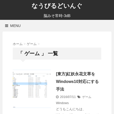
なうびるどいんぐ
脳みそ常時-3dB
MENU
ホーム
>
ゲーム
>
「 ゲーム 」 一覧
[東方]紅妖永花文萃を
Windows10対応にする
手法
2016/07/11
ゲーム
Windows
どうもこんにちは、