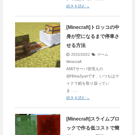
続きを読む→
[Minecraft]トロッコの中
身が空になるまで停車さ
せる方法
2015/10/22
ゲーム
Minecraft
AMiTサーバ管理人の
@HimaJyunです、いつもはマ
イクラ鯖を取り扱ってい
ま……
続きを読む→
[Minecraft]スライムブロ
ックで作る低コストで簡