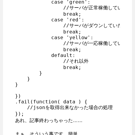
            case 'green':

                //サーバが正常稼働していた際
                break;

            case 'red':

                //サーバがダウンしていた際の処
                break;

            case 'yellow':

                //サーバが一応稼働していた場
                break;

            default:

                //それ以外

                break;

        }

    }

}

})

.fail(function( data ) {

    //jsonを取得出来なかった場合の処理

});
あれ、記事終わっちゃった……
まぁ、そういう事です。簡単。