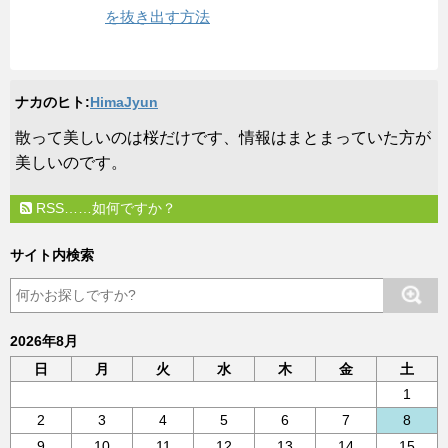
を抜き出す方法
ナカのヒト:
HimaJyun
​散って美しいのは桜だけです、情報はまとまっていた方が
美しいのです。
RSS……如何ですか？
サイト内検索
2026年8月
日
月
火
水
木
金
土
1
2
3
4
5
6
7
8
9
10
11
12
13
14
15