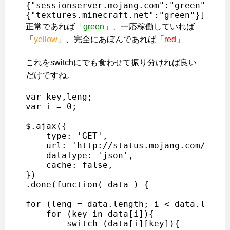
{"sessionserver.mojang.com":"green"},{"a
{"textures.minecraft.net":"green"}]
正常であれば「
green
」、一応稼働していれば
「
yellow
」、完全にあぼんであれば「
red
」
これをswitchにでも食わせて振り分ければ良い
だけですね。
var key,leng;

var i = 0;

$.ajax({

    type: 'GET',

    url: 'http://status.mojang.com/check
    dataType: 'json',

    cache: false,

})

.done(function( data ) {

for (leng = data.length; i < data.length
    for (key in data[i]){

        switch (data[i][key]){
