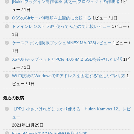
[Bukkitプラグイン制作講座-其之一]プロジェクトの作成迄
1ビ
ュー / 1日
OSSのGitサーバ4種類を主観的に比較する
1ビュー / 1日
ドメインレジストラ8社使ってみたので比較レビュー
1ビュー /
1日
ケースファン用防振ブッシュAINEX MA-023レビュー
1ビュー /
1日
X570のチップセットとPCIe 4.0のM.2 SSDを冷やしたい話
1ビ
ュー / 1日
Wi-Fi接続のWindowsでIPアドレスを固定する”正しい”やり方
1
ビュー / 1日
最近の投稿
【PR】小さいけれどしっかり使える「Huion Kamvas 12」レビ
ュー
2021年11月29日
ImageMagickでICOからPNGを取り出す