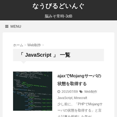
なうびるどいんぐ
脳みそ常時-3dB
MENU
ホーム
>
Web制作
>
「 JavaScript 」 一覧
ajaxでMojangサーバの
状態を取得する
2015/07/09
Web制作
JavaScript
,
Minecraft
少し前に、「PHPでMojangサ
ーバの状態を取得する」と言
う記事を投稿した気が……