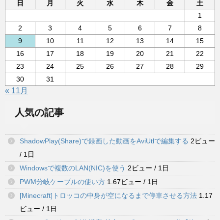
日
月
火
水
木
金
土
1
2
3
4
5
6
7
8
9
10
11
12
13
14
15
16
17
18
19
20
21
22
23
24
25
26
27
28
29
30
31
« 11月
人気の記事
ShadowPlay(Share)で録画した動画をAviUtlで編集する
2ビュー
/ 1日
Windowsで複数のLAN(NIC)を使う
2ビュー / 1日
PWM分岐ケーブルの使い方
1.67ビュー / 1日
[Minecraft]トロッコの中身が空になるまで停車させる方法
1.17
ビュー / 1日