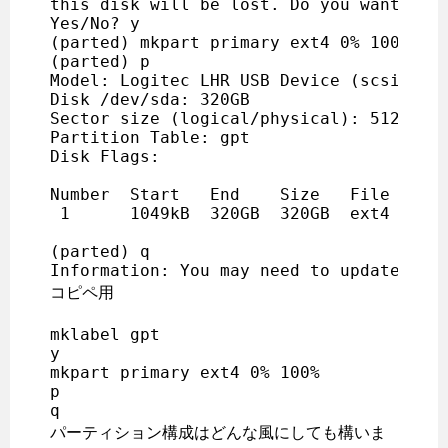
this disk will be lost. Do you want to c
Yes/No? y

(parted) mkpart primary ext4 0% 100%

(parted) p

Model: Logitec LHR USB Device (scsi)

Disk /dev/sda: 320GB

Sector size (logical/physical): 512B/512
Partition Table: gpt

Disk Flags:

Number  Start   End    Size   File syste
 1      1049kB  320GB  320GB  ext4      
(parted) q

コピペ用
mklabel gpt 

y

mkpart primary ext4 0% 100%

p

パーティション構成はどんな風にしても構いま