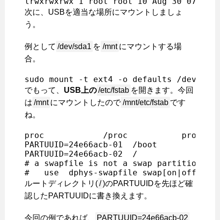
lrwxrwxrwx 1 root root 10 Aug 30 07:22 
次に、USBを適当な場所にマウントしましょ
う。
例として
/dev/sda1
を
/mnt
にマウントする場
合。
sudo mount -t ext4 -o defaults /dev/sda
でもって、
USB上の
/etc/fstab
を開きます。今回
は
/mnt
にマウントしたので
/mnt/etc/fstab
です
ね。
proc            /proc           proc    
PARTUUID=24e66acb-01  /boot           vf
PARTUUID=24e66acb-02  /               ex
# a swapfile is not a swap partition, no
#   use  dphys-swapfile swap[on|off]  f
ルートディレクトリ(
/
)のPARTUUIDを先ほど確
認したPARTUUIDに書き換えます。
今回の例であれば、
PARTUUID=24e66acb-02