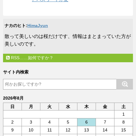
ナカのヒト:
HimaJyun
​散って美しいのは桜だけです、情報はまとまっていた方が
美しいのです。
RSS……如何ですか？
サイト内検索
2026年8月
日
月
火
水
木
金
土
1
2
3
4
5
6
7
8
9
10
11
12
13
14
15