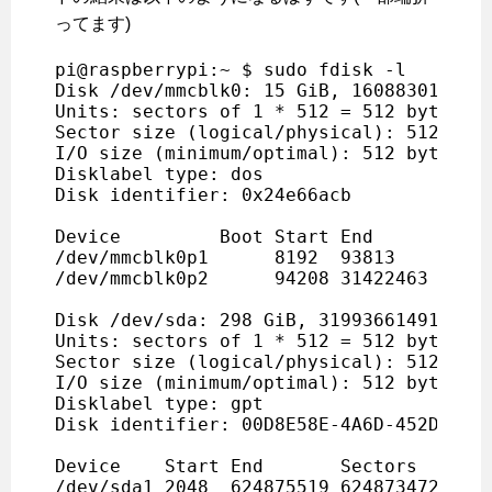
ってます)
pi@raspberrypi:~ $ sudo fdisk -l

Disk /dev/mmcblk0: 15 GiB, 16088301568 b
Units: sectors of 1 * 512 = 512 bytes

Sector size (logical/physical): 512 byte
I/O size (minimum/optimal): 512 bytes / 
Disklabel type: dos

Disk identifier: 0x24e66acb

Device         Boot Start End      Secto
/dev/mmcblk0p1      8192  93813    85622
/dev/mmcblk0p2      94208 31422463 31328
Disk /dev/sda: 298 GiB, 319936614912 byt
Units: sectors of 1 * 512 = 512 bytes

Sector size (logical/physical): 512 byte
I/O size (minimum/optimal): 512 bytes / 
Disklabel type: gpt

Disk identifier: 00D8E58E-4A6D-452D-840F
Device    Start End       Sectors   Size
/dev/sda1 2048  624875519 624873472 298