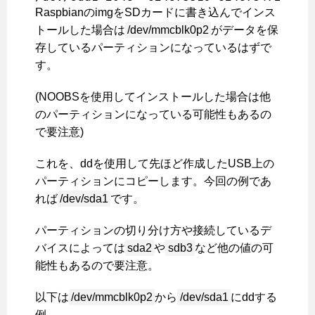
RaspbianのimgをSDカードに書き込んでインス
トールした場合は
/dev/mmcblk0p2
がデータを保
存しているパーティションになっているはずで
す。
(NOOBSを使用してインストールした場合は他
のパーティションになっている可能性もあるの
で要注意)
これを、ddを使用して先ほど作成したUSB上の
パーティションにコピーします。今回の例であ
れば
/dev/sda1
です。
パーティションの切り分け方や接続しているデ
バイスによっては
sda2
や
sdb3
など他の値の可
能性もあるので要注意。
以下は
/dev/mmcblk0p2
から
/dev/sda1
にddする
例。