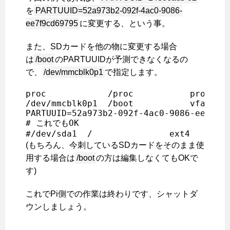
を
PARTUUID=52a973b2-092f-4ac0-9086-
ee7f9cd69795
に変更する、という事。
また、SDカードを他の物に変更する場合
は
/boot
のPARTUUIDが予測できなくなるの
で、
/dev/mmcblk0p1
で指定します。
proc            /proc           proc    
/dev/mmcblk0p1  /boot           vfat    
PARTUUID=52a973b2-092f-4ac0-9086-ee7f9cd
# これでもOK

(もちろん、今刺しているSDカードをそのまま使
用する場合は
/boot
の方は編集しなくてもOKで
す)
これでPi側での作業は終わりです、シャットダ
ウンしましょう。