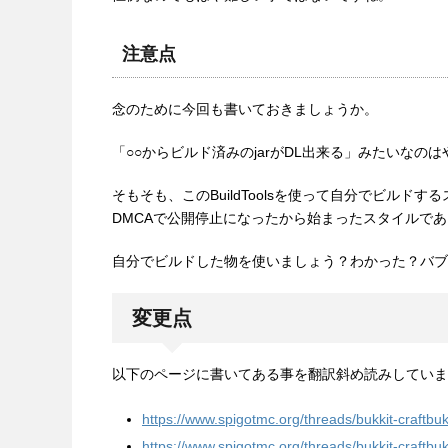
注意点
念のために今回も書いておきましょうか。
「○○からビルド済みのjarがDL出来る」みたいなの
そもそも、このBuildToolsを使って自分でビルドする
DMCAで公開停止になったから始まったスタイルで
自分でビルドした物を使いましょう？わかった？バブ
変更点
以下のページに書いてある事を翻訳斜め読みしていま
https://www.spigotmc.org/threads/bukkit-craftb
https://www.spigotmc.org/threads/bukkit-craftb