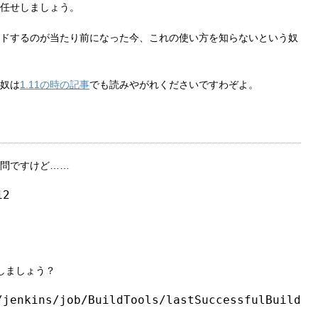
任せしましょう。
arでビルドするのが当たり前になった今、これの使い方を知らないという奴
奴は
1.11の時の記事
でも読みやがれくださいですわぞよ。
問ですけど……
12
ドしましょう？
/jenkins/job/BuildTools/lastSuccessfulBuild/a