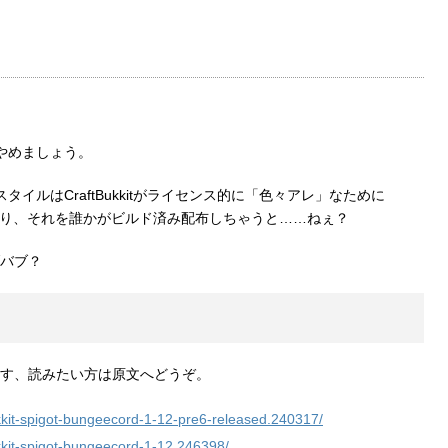
はやめましょう。
スタイルはCraftBukkitがライセンス的に「色々アレ」なために
あり、それを誰かがビルド済み配布しちゃうと……ねぇ？
バブ？
す、読みたい方は原文へどうぞ。
ukkit-spigot-bungeecord-1-12-pre6-released.240317/
ukkit-spigot-bungeecord-1-12.246398/