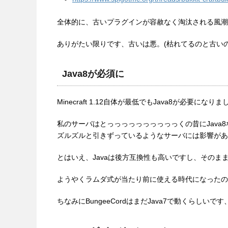
全体的に、古いプラグインが容赦なく淘汰される風潮
ありがたい限りです、古いは悪。(枯れてるのと古い
Java8が必須に
Minecraft 1.12自体が最低でもJava8が必要にな
私のサーバはとっっっっっっっっっっくの昔にJava
ズルズルと引きずっているようなサーバには影響があ
とはいえ、Javaは後方互換性も高いですし、そのまま
ようやくラムダ式が当たり前に使える時代になったの
ちなみにBungeeCordはまだJava7で動くらしいで