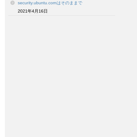
security.ubuntu.comはそのままで
2021年4月16日
rtifact/target/BuildTools.jar