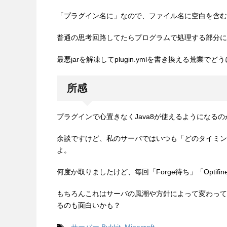
「プラグイン名に」なので、ファイル名に空白を含む
普通の思考回路してたらプログラムで処理する部分に
最悪jarを解凍してplugin.ymlを書き換える荒
所感
プラグインで心置きなくJava8が使えるようになる
余談ですけど、私のサーバではいつも「どのタイミン
よ。
何度か取りましたけど、毎回「Forge待ち」「Opti
もちろんこれはサーバの風潮や方針によって変わって
るのも面白いかも？