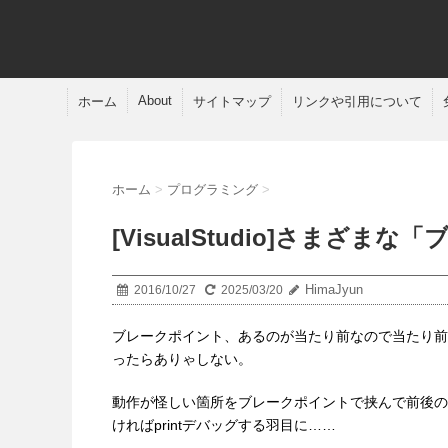
About
ホーム
サイトマップ
リンクや引用について
ホーム
>
プログラミング
>
[VisualStudio]さまざ
HimaJyun
2016/10/27
2025/03/20
ブレークポイント、あるのが当たり前なので当たり前
ったらありゃしない。
動作が怪しい箇所をブレークポイントで挟んで前後の
ければprintデバッグする羽目に……