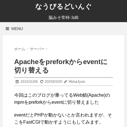
なうびるどいんぐ
脳みそ常時-3dB
MENU
ホーム
>
サーバー
>
Apacheをpreforkからeventに
切り替える
HimaJyun
2015/11/09
2025/03/20
今回はこのブログが乗ってるWeb鯖(Apache)の
mpmをpreforkからeventに切り替えました
eventだとPHPが動かないとか言われますが、そ
こをFastCGIで動かすようにもしてみます。