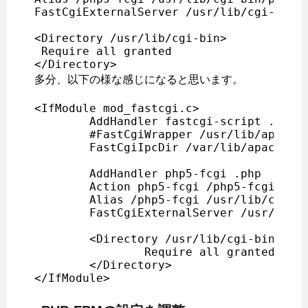
FastCgiExternalServer /usr/lib/cgi-bin/p
<Directory /usr/lib/cgi-bin>

 Require all granted

多分、以下の様な感じになると思います。
<IfModule mod_fastcgi.c>

	AddHandler fastcgi-script .fcgi

	#FastCgiWrapper /usr/lib/apache2/suexec

	FastCgiIpcDir /var/lib/apache2/fastcgi

	AddHandler php5-fcgi .php

	Action php5-fcgi /php5-fcgi

	Alias /php5-fcgi /usr/lib/cgi-bin/php5-fcgi

	FastCgiExternalServer /usr/lib/cgi-bin/php5-fcgi -socket /var/run/php5-fpm.sock -pass-header Authorization

	<Directory /usr/lib/cgi-bin>

		Require all granted

	</Directory>

</IfModule>