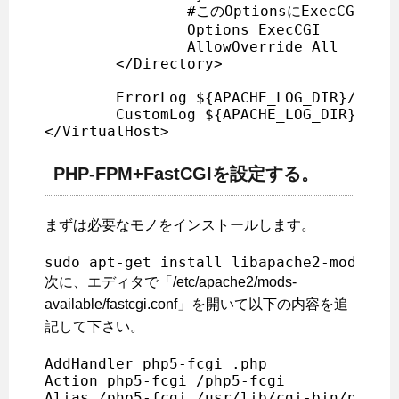
		#このOptionsにExecCGIを追加

		Options ExecCGI

		AllowOverride All

	</Directory>

	ErrorLog ${APACHE_LOG_DIR}/error.log

	CustomLog ${APACHE_LOG_DIR}/access.log combined

</VirtualHost>
PHP-FPM+FastCGIを設定する。
まずは必要なモノをインストールします。
sudo apt-get install libapache2-mod-fas
次に、エディタで「/etc/apache2/mods-
available/fastcgi.conf」を開いて以下の内容を追
記して下さい。
AddHandler php5-fcgi .php

Action php5-fcgi /php5-fcgi

Alias /php5-fcgi /usr/lib/cgi-bin/php5-f