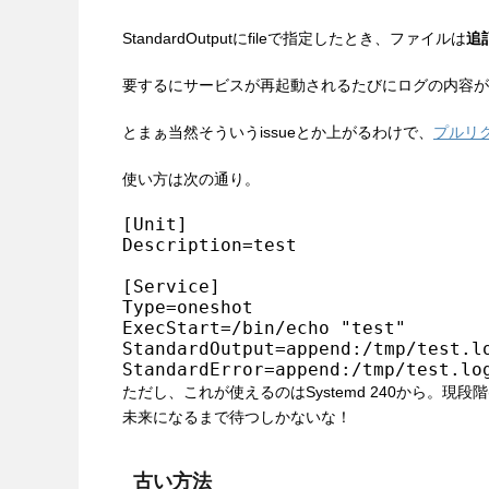
StandardOutputにfileで指定したとき、ファイルは
追
要するにサービスが再起動されるたびにログの内容が
とまぁ当然そういうissueとか上がるわけで、
プルリ
使い方は次の通り。
[Unit]

Description=test

[Service]

Type=oneshot

ExecStart=/bin/echo "test"

StandardOutput=append:/tmp/test.lo
StandardError=append:/tmp/test.lo
ただし、これが使えるのはSystemd 240から。現段階
未来になるまで待つしかないな！
古い方法