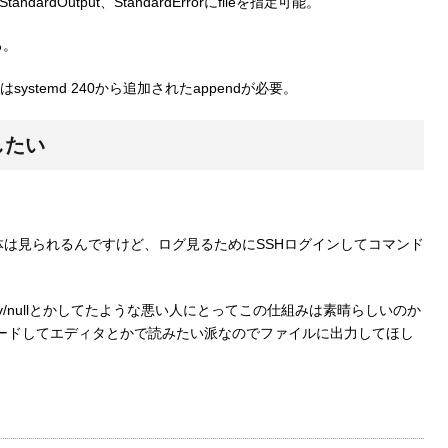
andardOutput、StandardErrorにfileを指定可能。
る。
temd 240から追加されたappendが必要。
したい
tl使えばログ自体は見られるんですけど、ログ見るためにSSHログインしてコマンド
dev/nullとかしてたような悪い人にとってこの仕組みは素晴らしいのか
ロードしてエディタとかで読みたい派なのでファイルに出力してほし