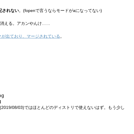
記されない
。(fopenで言うならモードがaになってない)
消える。アカンやんけ……
クが出ており、マージされている
。
g

g
(2019/08/03)ではほとんどのディストリで使えないはず。もう少し