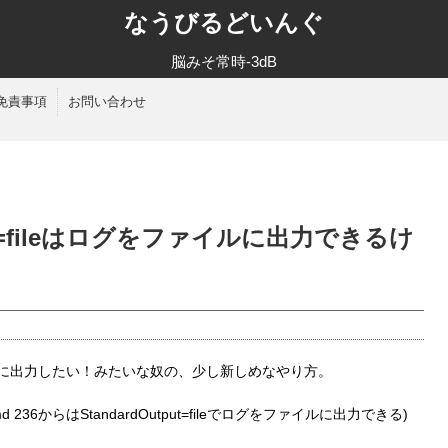
なうびるどいんぐ
脳みそ常時-3dB
免責事項
お問い合わせ
tput=fileはログをファイルに出力できるけ
ファイルに出力したい！みたいな奴の、少し新しめなやり方。
36からはStandardOutput=fileでログをファイルに出力できる)