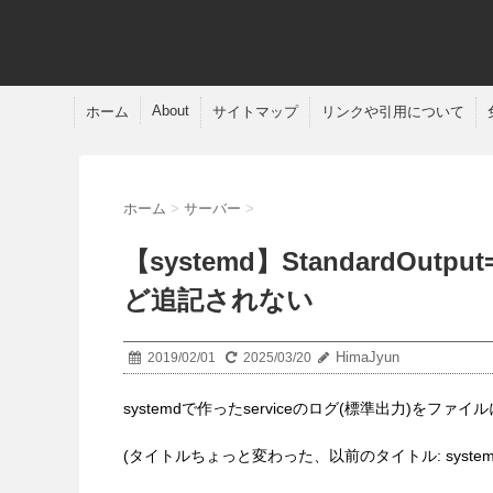
About
ホーム
サイトマップ
リンクや引用について
ホーム
>
サーバー
>
【systemd】StandardOu
ど追記されない
HimaJyun
2019/02/01
2025/03/20
systemdで作ったserviceのログ(標準出力)を
(タイトルちょっと変わった、以前のタイトル: systemd 2