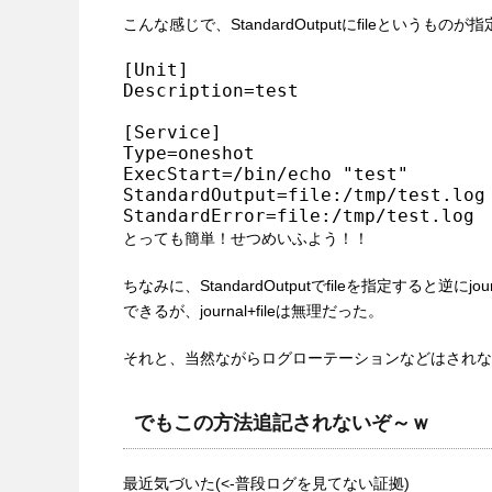
こんな感じで、StandardOutputにfileというもの
[Unit]

Description=test

[Service]

Type=oneshot

ExecStart=/bin/echo "test"

StandardOutput=file:/tmp/test.log

StandardError=file:/tmp/test.log
とっても簡単！せつめいふよう！！
ちなみに、StandardOutputでfileを指定すると逆にj
できるが、journal+fileは無理だった。
それと、当然ながらログローテーションなどはされな
でもこの方法追記されないぞ～ｗ
最近気づいた(<-普段ログを見てない証拠)