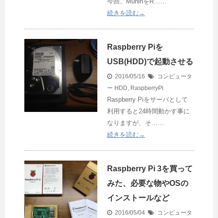
今回、MuninをR……
続きを読む→
Raspberry Piを
USB(HDD)で起動させる
2016/05/16
コンピュータ
ー
HDD
,
RaspberryPi
Raspberry Piをサーバとして
利用すると24時間動かす事に
なりますが、そ……
続きを読む→
Raspberry Pi 3を買って
みた、必要な物やOSの
インストールなど
2016/05/04
コンピュータ