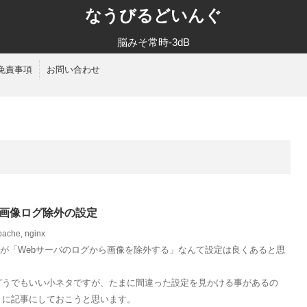
なうびるどいんぐ
脳みそ常時-3dB
免責事項
お問い合わせ
正しい画像ログ除外の設定
pache
,
nginx
xだろうが「Webサーバのログから画像を除外する」なんて設定は良くあると思
どうでもいい小ネタですが、たまに間違った設定を見かける事があるの
りに記事にしておこうと思います。