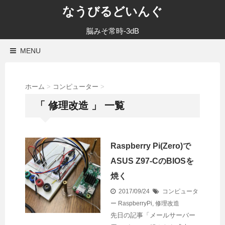
なうびるどいんぐ
脳みそ常時-3dB
MENU
ホーム
>
コンピューター
>
「 修理改造 」 一覧
Raspberry Pi(Zero)で
ASUS Z97-CのBIOSを
焼く
2017/09/24
コンピュータ
ー
RaspberryPi
,
修理改造
先日の記事「メールサーバー