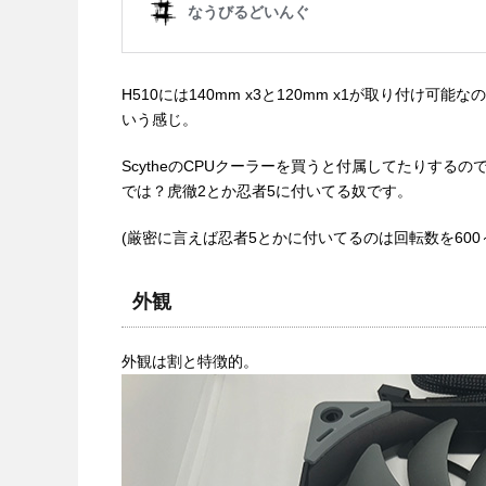
H510には140mm x3と120mm x1が取り付け可能な
いう感じ。
ScytheのCPUクーラーを買うと付属してたりす
では？虎徹2とか忍者5に付いてる奴です。
(厳密に言えば忍者5とかに付いてるのは回転数を600
外観
外観は割と特徴的。