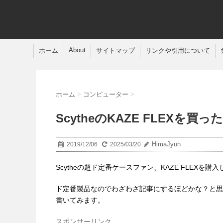
About
ホーム
サイトマップ
リンクや引用について
ホーム
>
コンピューター
>
ScytheのKAZE FLEXを買った
HimaJyun
2019/12/06
2025/03/20
Scytheの超ド定番ケースファン、KAZE FLEXを購
ド定番製品なのでわざわざ記事にするほどかな？と思
書いてみます。
スポンサーリンク