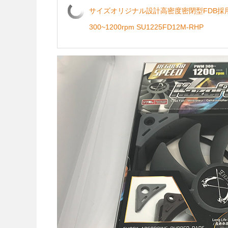
サイズオリジナル設計高密度密閉型FDB採用 防
300~1200rpm SU1225FD12M-RHP