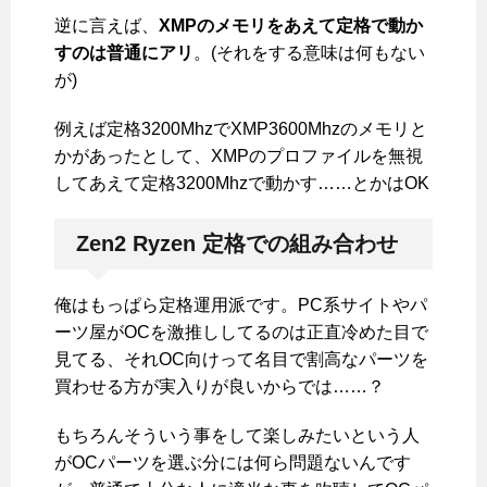
逆に言えば、
XMPのメモリをあえて定格で動か
すのは普通にアリ
。(それをする意味は何もない
が)
例えば定格3200MhzでXMP3600Mhzのメモリと
かがあったとして、XMPのプロファイルを無視
してあえて定格3200Mhzで動かす……とかはOK
Zen2 Ryzen 定格での組み合わせ
俺はもっぱら定格運用派です。PC系サイトやパ
ーツ屋がOCを激推ししてるのは正直冷めた目で
見てる、それOC向けって名目で割高なパーツを
買わせる方が実入りが良いからでは……？
もちろんそういう事をして楽しみたいという人
がOCパーツを選ぶ分には何ら問題ないんです