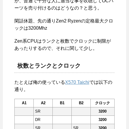
が、普通で十分な人に適当な事を吹聴してOCパ
ーツを売り付けるのはどうなの？と思う。
閑話休題、先の通りZen2 Ryzenの定格最大クロ
ックは3200Mhz
Zen系CPUはランクと枚数でクロックに制限が
あったりするので、それに関して少し。
枚数とランクとクロック
たとえば俺の使っている
X570 Taichi
では以下の
通り。
A1
A2
B1
B2
クロック
SR
3200
DR
3200
SR
SR
3200