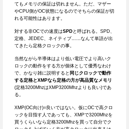
てもメモリの保証は切れません。ただ、マザー
やCPU側がOC状態になるのでそちらの保証が切
れる可能性はあります。
対する非OCでの速度は
SPD
と呼ばれる。SPD、
定格、JEDEC、ネイティブ……なんて単語が出
てきたら定格クロックの事。
当然ながら半導体はより低い電圧でより高いク
ロックの動作をする方が個体として優秀なわけ
で、かなり雑に説明すると
同じクロックで動作
する定格とXMPなら定格の方が高品質なメモリ
(定格3200MhzはXMP3200Mhzよりも良い)であ
る。
XMP(OC向け)=良いではない。仮にOCで高クロ
ックを目指す人であっても、XMPで3200Mhzを
買うくらいなら定格3200Mhzを買って自分でク