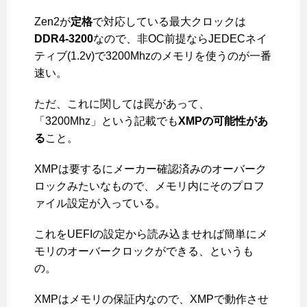
Zen2が
定格
で対応している最大クロックは
DDR4-3200
なので、非OC前提ならJEDECネイ
ティブ(1.2v)で3200Mhzのメモリを使うのが一番
速い。
ただ、これに関しては罠があって、
「3200Mhz」という記載でも
XMPの可能性があ
る
こと。
XMPは要するにメーカー確認済みのオーバーク
ロックみたいなもので、メモリ内にそのプロフ
ァイル設定が入っている。
これをUEFIの設定から読み込ませれば簡単にメ
モリのオーバークロックができる、というも
の。
XMPはメモリの保証内なので、XMPで動作させ