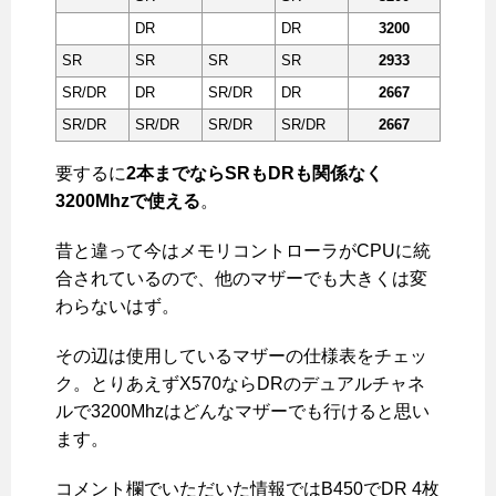
DR
DR
3200
SR
SR
SR
SR
2933
SR/DR
DR
SR/DR
DR
2667
SR/DR
SR/DR
SR/DR
SR/DR
2667
要するに
2本までならSRもDRも関係なく
3200Mhzで使える
。
昔と違って今はメモリコントローラがCPUに統
合されているので、他のマザーでも大きくは変
わらないはず。
その辺は使用しているマザーの仕様表をチェッ
ク。とりあえずX570ならDRのデュアルチャネ
ルで3200Mhzはどんなマザーでも行けると思い
ます。
コメント欄でいただいた情報ではB450でDR 4枚