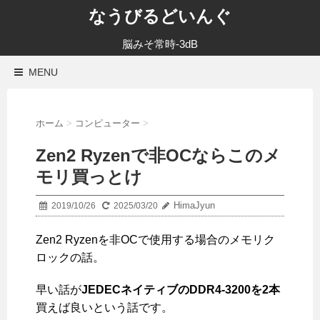
なうびるどいんぐ
脳みそ常時-3dB
MENU
ホーム
>
コンピューター
>
Zen2 Ryzenで非OCならこのメ
モリ買っとけ
HimaJyun
2019/10/26
2025/03/20
Zen2 Ryzenを非OCで使用する場合のメモリク
ロックの話。
早い話が
JEDECネイティブのDDR4-3200を2本
買えば良いという話です。