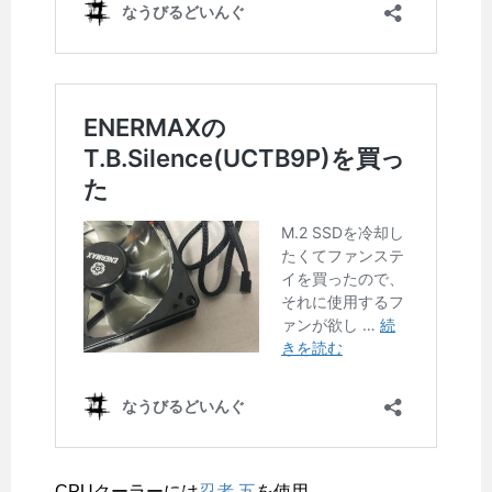
CPUクーラーには
忍者 五
を使用。