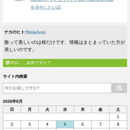
を冷やしたい話
ナカのヒト:
HimaJyun
​散って美しいのは桜だけです、情報はまとまっていた方が
美しいのです。
RSS……如何ですか？
サイト内検索
2026年8月
日
月
火
水
木
金
土
1
2
3
4
5
6
7
8